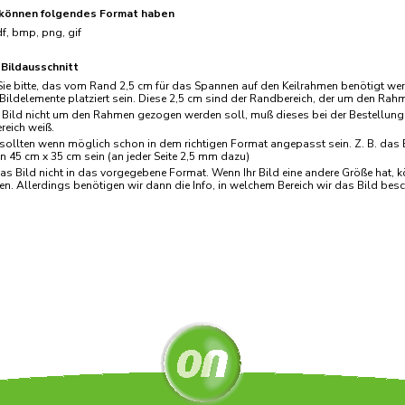
 können folgendes Format haben
pdf, bmp, png, gif
 Bildausschnitt
ie bitte, das vom Rand 2,5 cm für das Spannen auf den Keilrahmen benötigt werd
Bildelemente platziert sein. Diese 2,5 cm sind der Randbereich, der um den Rah
Bild nicht um den Rahmen gezogen werden soll, muß dieses bei der Bestellung 
eich weiß.
sollten wenn möglich schon in dem richtigen Format angepasst sein. Z. B. das Bi
n 45 cm x 35 cm sein (an jeder Seite 2,5 mm dazu)
as Bild nicht in das vorgegebene Format. Wenn Ihr Bild eine andere Größe hat, 
n. Allerdings benötigen wir dann die Info, in welchem Bereich wir das Bild bes