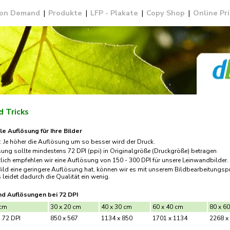
 on Demand
|
Produkte
|
LFP - Plakate
|
Copy Shop
|
Online Pr
d Tricks
le Auflösung für Ihre Bilder
: Je höher die Auflösung um so besser wird der Druck.
ung sollte mindestens 72 DPI (ppi) in Originalgröße (Druckgröße) betragen
ich empfehlen wir eine Auflösung von 150 - 300 DPI für unsere Leinwandbilder.
Bild eine geringere Auflösung hat, können wir es mit unserem Bildbearbeitung
 leidet dadurch die Qualität ein wenig.
d Auflösungen bei 72 DPI
 cm
30 x 20 cm
40 x 30 cm
60 x 40 cm
80 x 6
 72 DPI
850 x 567
1134 x 850
1701 x 1134
2268 x