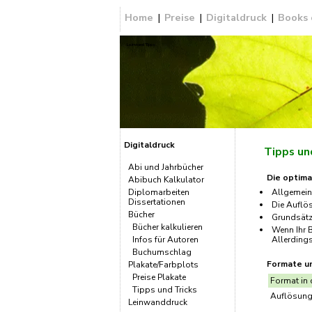
Home
|
Preise
|
Digitaldruck
|
Books
Leinwand Tipps
Digitaldruck
Tipps un
Abi und Jahrbücher
Die optima
Abibuch Kalkulator
Diplomarbeiten
Allgemein
Dissertationen
Die Auflös
Bücher
Grundsätzl
Bücher kalkulieren
Wenn Ihr 
Infos für Autoren
Allerdings
Buchumschlag
Formate un
Plakate/Farbplots
Preise Plakate
Format in
Tipps und Tricks
Auflösung
Leinwanddruck