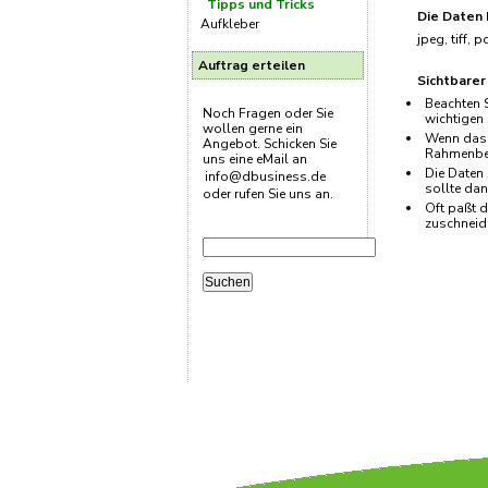
Tipps und Tricks
Die Daten
Aufkleber
jpeg, tiff, 
Auftrag erteilen
Sichtbarer
Beachten S
Noch Fragen oder Sie
wichtigen 
wollen gerne ein
Wenn das 
Angebot. Schicken Sie
Rahmenber
uns eine eMail an
Die Daten 
info@dbusiness.de
sollte dan
oder rufen Sie uns an.
Oft paßt d
zuschneide