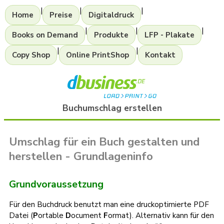
|
|
|
Home
Preise
Digitaldruck
|
|
|
Books on Demand
Produkte
LFP - Plakate
|
|
Copy Shop
Online PrintShop
Kontakt
Buchumschlag erstellen
Umschlag für ein Buch gestalten und
herstellen - Grundlageninfo
Grundvoraussetzung
Für den Buchdruck benutzt man eine druckoptimierte PDF
Datei (
P
ortable
D
ocument
F
ormat). Alternativ kann für den