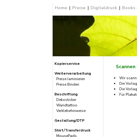
Home
|
Preise
|
Digitaldruck
|
Books
Beschriftung
Kopierservice
Scannen
Weiterverarbeitung
Wir scann
Preise laminieren
Die Vorlag
Preise Binden
Die Vorla
Beschriftung
Für Plaka
Dekosticker
Wandtattoo
Verklebehinweise
Gestaltung/DTP
Shirt/Transferdruck
MousePads