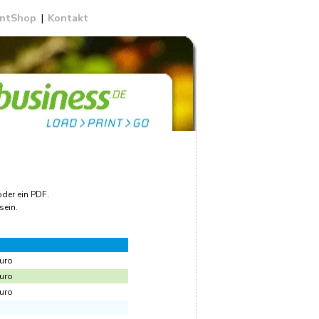
intShop
|
Kontakt
oder ein PDF.
sein.
uro
uro
uro