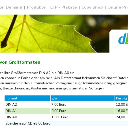
 on Demand
|
Produkte
|
LFP - Plakate
|
Copy Shop
|
Online Pr
 von Großformaten
en Ihre Großformate von DIN A2 bis DIN A0 ein.
en können in Farbe oder s/w sein. Als Datenformat bekommen Sie eine tif Datei 
gen müssen für den automatischen Vorlageneinzug/Dokumenteneinzug geeignet 
te, Bauzeichnungen, Poster und anderen großformatigen Vorlagen.
Format
s/w
Farbig
DIN A2
7,00 Euro
12,00 E
DIN A1
9,00 Euro
16,00 E
DIN A0
13,00 Euro
24,00 E
Speichern auf CD +3,00 Euro