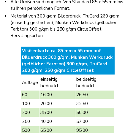
Alle Größen sind möglich. Von Standard 85 x 55 mm bis
zu Ihren persönlichen Format.
Material von 300 g/qm Bilderdruck, TruCard 260 g/qm
(einseitig gestrichen), Munken Werkdruck (gelblicher
Farbton) 300 g/qm bis 250 g/qm CircleOffset
Recyclingkarton.
Visitenkarte ca. 85 mm x 55 mm auf
Bilderdruck 300 g/qm, Munken Werkdruck
(gelblicher Farbton) 300 g/qm, TruCard
260 g/qm, 250 g/qm CircleOffset
einseitig
beidseitig
Auflage
bedruckt
bedruckt
60
16,00
26,50
100
20,00
32,50
200
35,00
50,00
250
40,00
57,00
500
65,00
95,00